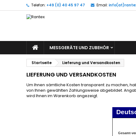
Telefon:
+49 (0) 40 45 97 47
Email:
info(at)rant
M
(
(
A
((
Si
((l
zu
MESSGERÄTE UND ZUBEHÖR
Startseite
Lieferung und Versandkosten
LIEFERUNG UND VERSANDKOSTEN
Um Ihnen sämtliche Kosten transparent zu machen, ha
von Ihnen gewählten Zahlungsweise abgebildet. Ang
wird Ihnen im Warenkorb angezeigt.
Deuts
Gesamt-ve