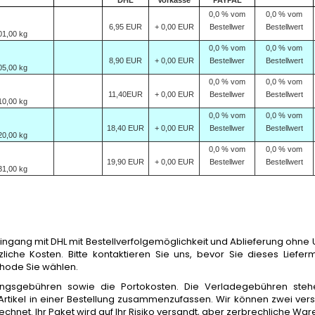
DHL
Vorkasse
PAYPAL
0,0 % vom
0,0 % vom
6,95 EUR
+ 0,00 EUR
Bestellwer
Bestellwert
01,00 kg
0,0 % vom
0,0 % vom
8,90 EUR
+ 0,00 EUR
Bestellwer
Bestellwert
05,00 kg
0,0 % vom
0,0 % vom
11,40EUR
+ 0,00 EUR
Bestellwer
Bestellwert
10,00 kg
0,0 % vom
0,0 % vom
18,40 EUR
+ 0,00 EUR
Bestellwer
Bestellwert
20,00 kg
0,0 % vom
0,0 % vom
19,90 EUR
+ 0,00 EUR
Bestellwer
Bestellwert
31,00 kg
ng mit DHL mit Bestellverfolgemöglichkeit und Ablieferung ohne Un
liche Kosten. Bitte kontaktieren Sie uns, bevor Sie dieses Liefe
hode Sie wählen.
ngsgebühren sowie die Portokosten. Die Verladegebühren stehe
Artikel in einer Bestellung zusammenzufassen. Wir können zwei ve
chnet. Ihr Paket wird auf Ihr Risiko versandt, aber zerbrechliche W