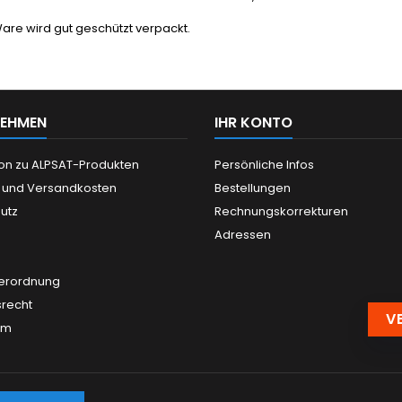
are wird gut geschützt verpackt.
NEHMEN
IHR KONTO
ion zu ALPSAT-Produkten
Persönliche Infos
g und Versandkosten
Bestellungen
utz
Rechnungskorrekturen
Adressen
verordnung
srecht
V
um