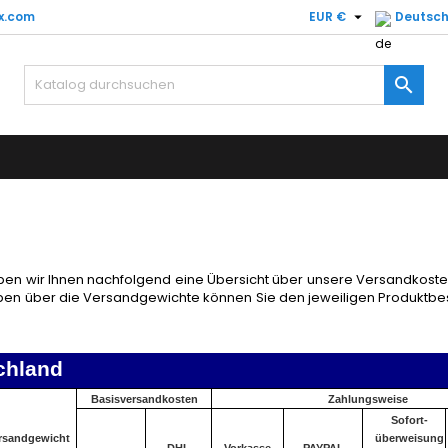

ex.com
EUR €
Deutsc
y wishlists
(modalTitle))
(title))
nmelden

confirmMessage))
e müssen angemeldet sein, um Artikel Ihrer Wunschliste hinzufü
abel))
 können.
add_circle_outline
Create new l
((cancelText))
((modalDeleteText)
((cancelText))
((loginText)
((cancelText))
((createText)
ben wir Ihnen nachfolgend eine Übersicht über unsere Versandkos
aben über die Versandgewichte können Sie den jeweiligen Produkt
chland
Basisversandkosten
Zahlungsweise
Sofort-
rsandgewicht
überweisung