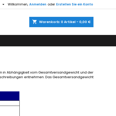

h
Willkommen,
Anmelden
oder
Erstellen Sie ein Konto
×
×
×
×
shopping_cart
Warenkorb:
0
Artikel - 0,00 €
gen
ist
)
)
)
ten in Abhängigkeit vom Gesamtversandgewicht und der
beschreibungen entnehmen. Das Gesamtversandgewicht