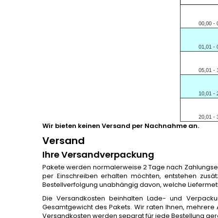
00,00 - 
01,01 - 
05,01 - 
10,01 - 
20,01 - 
Wir bieten keinen Versand per Nachnahme an.
Versand
Ihre Versandverpackung
Pakete werden normalerweise 2 Tage nach Zahlungseinga
per Einschreiben erhalten möchten, entstehen zusätz
Bestellverfolgung unabhängig davon, welche Liefermet
Die Versandkosten beinhalten Lade- und Verpacku
Gesamtgewicht des Pakets. Wir raten Ihnen, mehrere 
Versandkosten werden separat für jede Bestellung gere